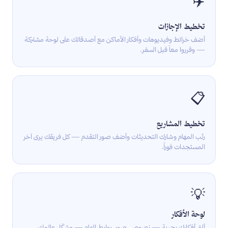
✈️
تخطيط الإجازات
أضف خرائط وفيديوهات وأفكار الأماكن مع أصدقائك على لوحة مشتركة
— وقرروا معاً قبل السفر.
📋
تخطيط المشاريع
رتّب المهام وشارك التحديثات وأضف صور التقدم — كل فريقك يرى آخر
المستجدات فوراً.
💡
لوحة الأفكار
ألقِ أفكارك بحرية — نصوص، صور، روابط إلهام — وشكّل عالمك